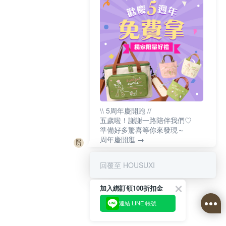
\\ 5周年慶開跑 //
五歲啦！謝謝一路陪伴我們♡
準備好多驚喜等你來發現～
周年慶開逛 →
回覆至 HOUSUXI
加入綁訂領100折扣金
連結 LINE 帳號