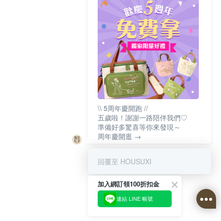
\\ 5周年慶開跑 //
五歲啦！謝謝一路陪伴我們♡
準備好多驚喜等你來發現～
周年慶開逛 →
回覆至 HOUSUXI
加入綁訂領100折扣金
連結 LINE 帳號