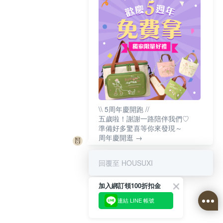
\\ 5周年慶開跑 //
五歲啦！謝謝一路陪伴我們♡
準備好多驚喜等你來發現～
周年慶開逛 →
回覆至 HOUSUXI
加入綁訂領100折扣金
連結 LINE 帳號