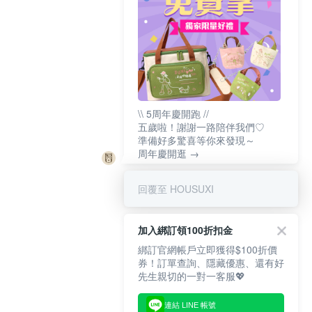
\\ 5周年慶開跑 //
五歲啦！謝謝一路陪伴我們♡
準備好多驚喜等你來發現～
周年慶開逛 →
回覆至 HOUSUXI
加入綁訂領100折扣金
綁訂官網帳戶立即獲得$100折價
券！訂單查詢、隱藏優惠、還有好
先生親切的一對一客服💖
連結 LINE 帳號