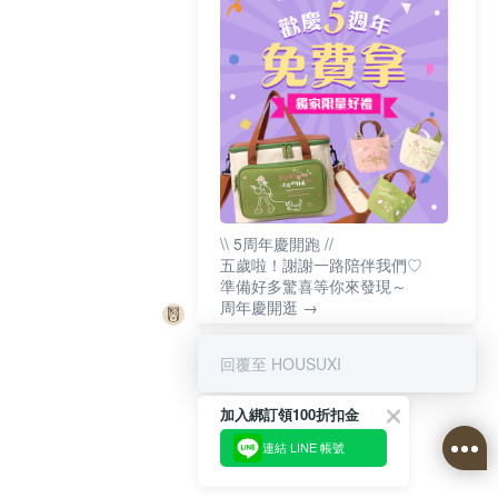
\\ 5周年慶開跑 //
五歲啦！謝謝一路陪伴我們♡
準備好多驚喜等你來發現～
周年慶開逛 →
回覆至 HOUSUXI
加入綁訂領100折扣金
連結 LINE 帳號