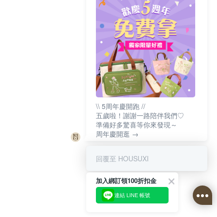
\\ 5周年慶開跑 //
五歲啦！謝謝一路陪伴我們♡
準備好多驚喜等你來發現～
周年慶開逛 →
回覆至 HOUSUXI
加入綁訂領100折扣金
連結 LINE 帳號