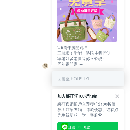
\\ 5周年慶開跑 //
五歲啦！謝謝一路陪伴我們♡
準備好多驚喜等你來發現～
周年慶開逛 →
回覆至 HOUSUXI
加入綁訂領100折扣金
綁訂官網帳戶立即獲得$100折價
券！訂單查詢、隱藏優惠、還有好
先生親切的一對一客服💖
連結 LINE 帳號