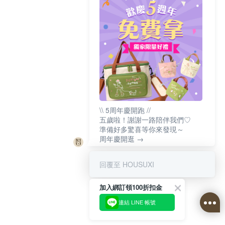
\\ 5周年慶開跑 //
五歲啦！謝謝一路陪伴我們♡
準備好多驚喜等你來發現～
周年慶開逛 →
回覆至 HOUSUXI
加入綁訂領100折扣金
連結 LINE 帳號