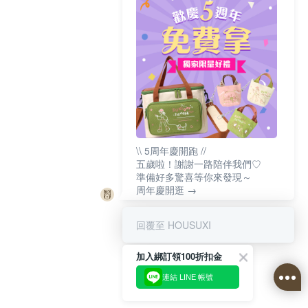
\\ 5周年慶開跑 //
五歲啦！謝謝一路陪伴我們♡
準備好多驚喜等你來發現～
周年慶開逛 →
回覆至 HOUSUXI
加入綁訂領100折扣金
連結 LINE 帳號