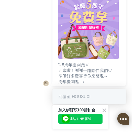
\\ 5周年慶開跑 //
五歲啦！謝謝一路陪伴我們♡
準備好多驚喜等你來發現～
周年慶開逛 →
回覆至 HOUSUXI
加入綁訂領100折扣金
連結 LINE 帳號