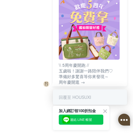
\\ 5周年慶開跑 //
五歲啦！謝謝一路陪伴我們♡
準備好多驚喜等你來發現～
周年慶開逛 →
回覆至 HOUSUXI
加入綁訂領100折扣金
連結 LINE 帳號