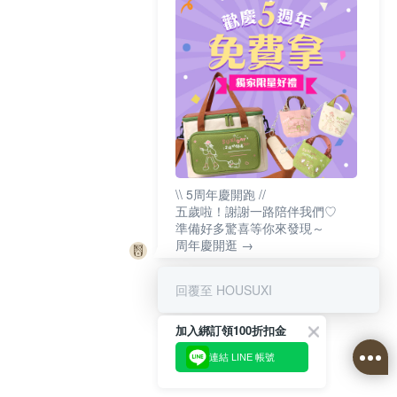
\\ 5周年慶開跑 //
五歲啦！謝謝一路陪伴我們♡
準備好多驚喜等你來發現～
周年慶開逛 →
回覆至 HOUSUXI
加入綁訂領100折扣金
連結 LINE 帳號