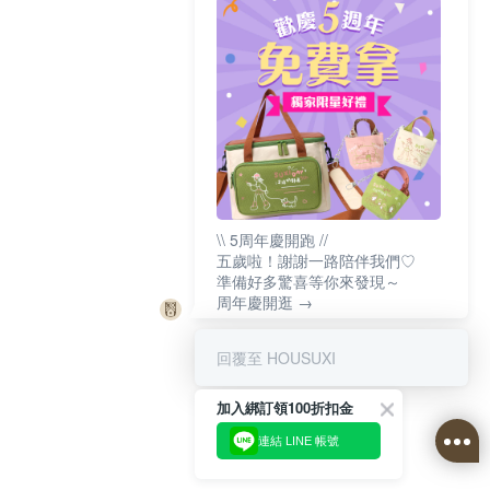
\\ 5周年慶開跑 //
五歲啦！謝謝一路陪伴我們♡
準備好多驚喜等你來發現～
周年慶開逛 →
回覆至 HOUSUXI
加入綁訂領100折扣金
連結 LINE 帳號