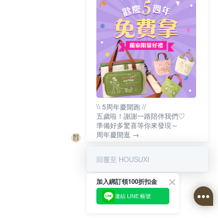
\\ 5周年慶開跑 //
五歲啦！謝謝一路陪伴我們♡
準備好多驚喜等你來發現～
周年慶開逛 →
回覆至 HOUSUXI
加入綁訂領100折扣金
連結 LINE 帳號