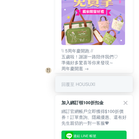
\\ 5周年慶開跑 //
五歲啦！謝謝一路陪伴我們♡
準備好多驚喜等你來發現～
周年慶開逛 →
回覆至 HOUSUXI
加入綁訂領100折扣金
綁訂官網帳戶立即獲得$100折價
券！訂單查詢、隱藏優惠、還有好
先生親切的一對一客服💖
連結 LINE 帳號