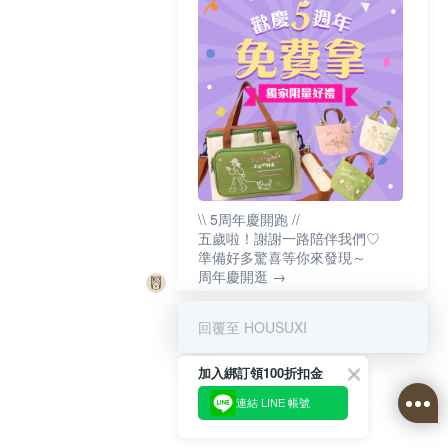
\\ 5周年慶開跑 //
五歲啦！謝謝一路陪伴我們♡
準備好多驚喜等你來發現～
周年慶開逛 →
回覆至 HOUSUXI
加入綁訂領100折扣金
連結 LINE 帳號