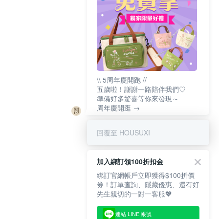
\\ 5周年慶開跑 //
五歲啦！謝謝一路陪伴我們♡
準備好多驚喜等你來發現～
周年慶開逛 →
回覆至 HOUSUXI
加入綁訂領100折扣金
綁訂官網帳戶立即獲得$100折價
券！訂單查詢、隱藏優惠、還有好
先生親切的一對一客服💖
連結 LINE 帳號