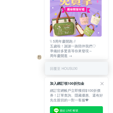
\\ 5周年慶開跑 //
五歲啦！謝謝一路陪伴我們♡
準備好多驚喜等你來發現～
周年慶開逛 →
回覆至 HOUSUXI
加入綁訂領100折扣金
綁訂官網帳戶立即獲得$100折價
券！訂單查詢、隱藏優惠、還有好
先生親切的一對一客服💖
連結 LINE 帳號