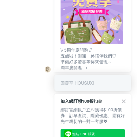
\\ 5周年慶開跑 //
五歲啦！謝謝一路陪伴我們♡
準備好多驚喜等你來發現～
周年慶開逛 →
回覆至 HOUSUXI
加入綁訂領100折扣金
綁訂官網帳戶立即獲得$100折價
券！訂單查詢、隱藏優惠、還有好
先生親切的一對一客服💖
連結 LINE 帳號