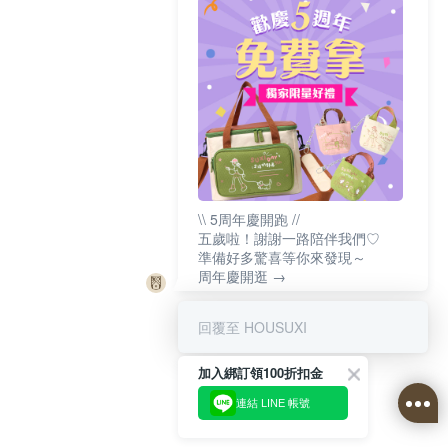
\\ 5周年慶開跑 //
五歲啦！謝謝一路陪伴我們♡
準備好多驚喜等你來發現～
周年慶開逛 →
回覆至 HOUSUXI
加入綁訂領100折扣金
連結 LINE 帳號