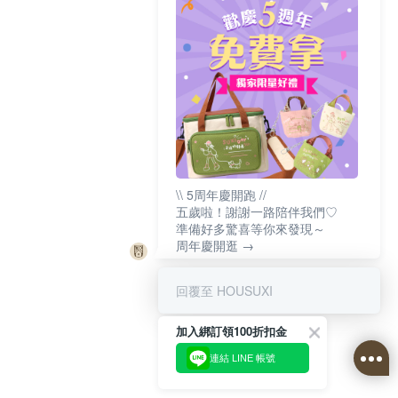
\\ 5周年慶開跑 //
五歲啦！謝謝一路陪伴我們♡
準備好多驚喜等你來發現～
周年慶開逛 →
回覆至 HOUSUXI
加入綁訂領100折扣金
連結 LINE 帳號