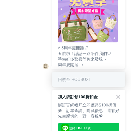
\\ 5周年慶開跑 //
五歲啦！謝謝一路陪伴我們♡
準備好多驚喜等你來發現～
周年慶開逛 →
回覆至 HOUSUXI
加入綁訂領100折扣金
綁訂官網帳戶立即獲得$100折價
券！訂單查詢、隱藏優惠、還有好
先生親切的一對一客服💖
連結 LINE 帳號