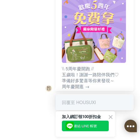
\\ 5周年慶開跑 //
五歲啦！謝謝一路陪伴我們♡
準備好多驚喜等你來發現～
周年慶開逛 →
回覆至 HOUSUXI
加入綁訂領100折扣金
連結 LINE 帳號