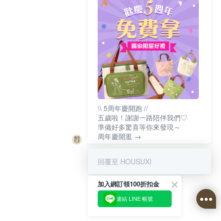
\\ 5周年慶開跑 //
五歲啦！謝謝一路陪伴我們♡
準備好多驚喜等你來發現～
周年慶開逛 →
回覆至 HOUSUXI
加入綁訂領100折扣金
連結 LINE 帳號