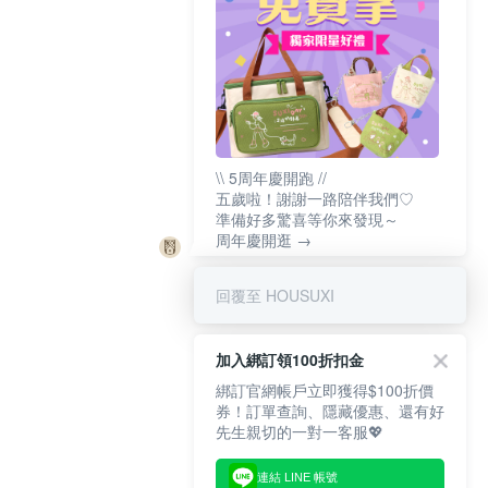
\\ 5周年慶開跑 //
五歲啦！謝謝一路陪伴我們♡
準備好多驚喜等你來發現～
周年慶開逛 →
回覆至 HOUSUXI
加入綁訂領100折扣金
綁訂官網帳戶立即獲得$100折價
券！訂單查詢、隱藏優惠、還有好
先生親切的一對一客服💖
連結 LINE 帳號