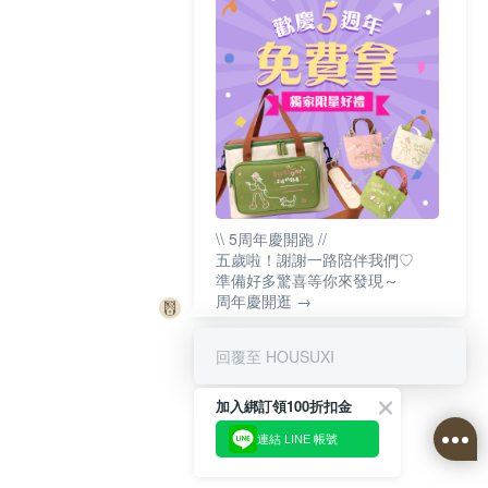
\\ 5周年慶開跑 //
五歲啦！謝謝一路陪伴我們♡
準備好多驚喜等你來發現～
周年慶開逛 →
回覆至 HOUSUXI
加入綁訂領100折扣金
連結 LINE 帳號