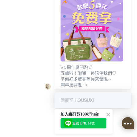
\\ 5周年慶開跑 //
五歲啦！謝謝一路陪伴我們♡
準備好多驚喜等你來發現～
周年慶開逛 →
回覆至 HOUSUXI
加入綁訂領100折扣金
連結 LINE 帳號