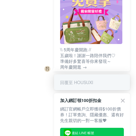
\\ 5周年慶開跑 //
五歲啦！謝謝一路陪伴我們♡
準備好多驚喜等你來發現～
周年慶開逛 →
回覆至 HOUSUXI
加入綁訂領100折扣金
綁訂官網帳戶立即獲得$100折價
券！訂單查詢、隱藏優惠、還有好
先生親切的一對一客服💖
連結 LINE 帳號