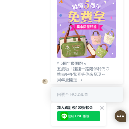
\\ 5周年慶開跑 //
五歲啦！謝謝一路陪伴我們♡
準備好多驚喜等你來發現～
周年慶開逛 →
回覆至 HOUSUXI
加入綁訂領100折扣金
連結 LINE 帳號