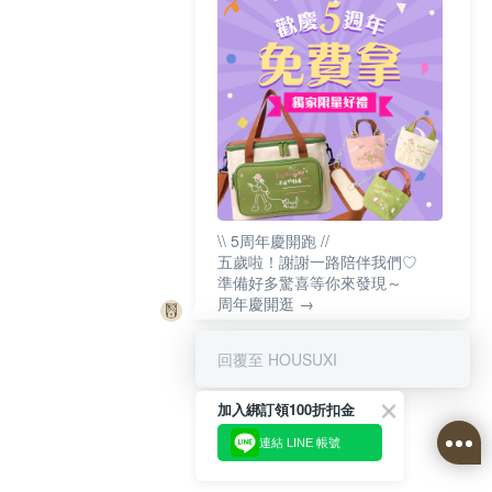
\\ 5周年慶開跑 //
五歲啦！謝謝一路陪伴我們♡
準備好多驚喜等你來發現～
周年慶開逛 →
回覆至 HOUSUXI
加入綁訂領100折扣金
連結 LINE 帳號