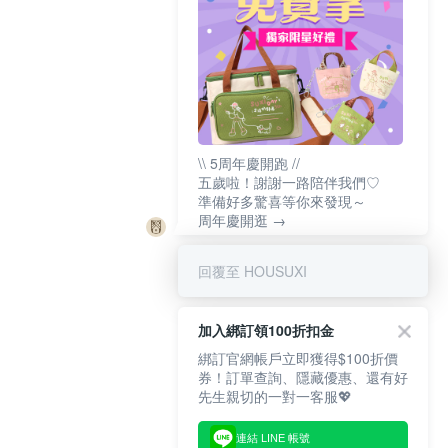
\\ 5周年慶開跑 //
五歲啦！謝謝一路陪伴我們♡
準備好多驚喜等你來發現～
周年慶開逛 →
回覆至 HOUSUXI
加入綁訂領100折扣金
綁訂官網帳戶立即獲得$100折價
券！訂單查詢、隱藏優惠、還有好
先生親切的一對一客服💖
連結 LINE 帳號