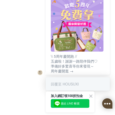
\\ 5周年慶開跑 //
五歲啦！謝謝一路陪伴我們♡
準備好多驚喜等你來發現～
周年慶開逛 →
回覆至 HOUSUXI
加入綁訂領100折扣金
連結 LINE 帳號