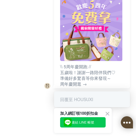
\\ 5周年慶開跑 //
五歲啦！謝謝一路陪伴我們♡
準備好多驚喜等你來發現～
周年慶開逛 →
回覆至 HOUSUXI
加入綁訂領100折扣金
連結 LINE 帳號