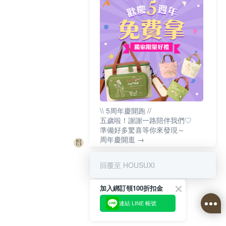
\\ 5周年慶開跑 //
五歲啦！謝謝一路陪伴我們♡
準備好多驚喜等你來發現～
周年慶開逛 →
回覆至 HOUSUXI
加入綁訂領100折扣金
連結 LINE 帳號