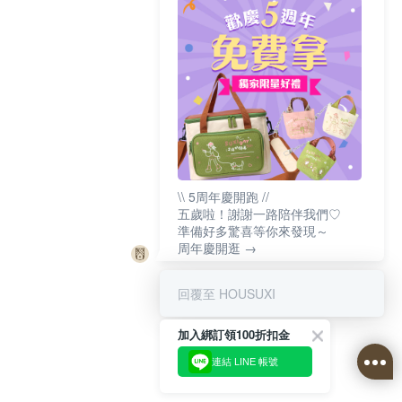
\\ 5周年慶開跑 //
五歲啦！謝謝一路陪伴我們♡
準備好多驚喜等你來發現～
周年慶開逛 →
回覆至 HOUSUXI
加入綁訂領100折扣金
連結 LINE 帳號