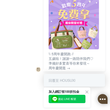
\\ 5周年慶開跑 //
五歲啦！謝謝一路陪伴我們♡
準備好多驚喜等你來發現～
周年慶開逛 →
回覆至 HOUSUXI
加入綁訂領100折扣金
連結 LINE 帳號