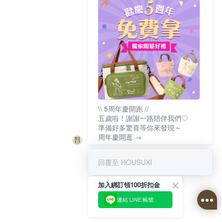
\\ 5周年慶開跑 //
五歲啦！謝謝一路陪伴我們♡
準備好多驚喜等你來發現～
周年慶開逛 →
回覆至 HOUSUXI
加入綁訂領100折扣金
連結 LINE 帳號