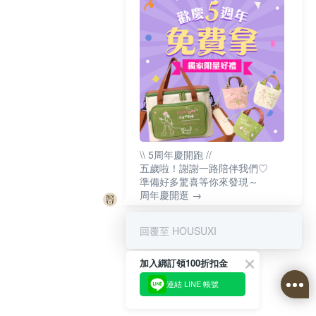
\\ 5周年慶開跑 //
五歲啦！謝謝一路陪伴我們♡
準備好多驚喜等你來發現～
周年慶開逛 →
回覆至 HOUSUXI
加入綁訂領100折扣金
連結 LINE 帳號