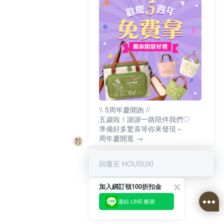
\\ 5周年慶開跑 //
五歲啦！謝謝一路陪伴我們♡
準備好多驚喜等你來發現～
周年慶開逛 →
回覆至 HOUSUXI
加入綁訂領100折扣金
連結 LINE 帳號