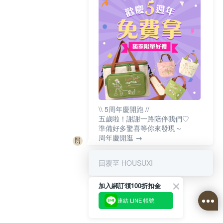
\\ 5周年慶開跑 //
五歲啦！謝謝一路陪伴我們♡
準備好多驚喜等你來發現～
周年慶開逛 →
回覆至 HOUSUXI
加入綁訂領100折扣金
連結 LINE 帳號