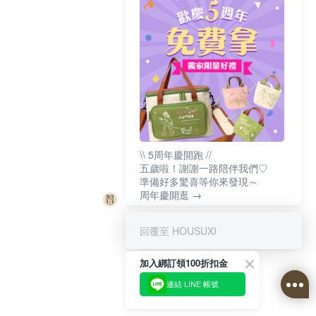
\\ 5周年慶開跑 //
五歲啦！謝謝一路陪伴我們♡
準備好多驚喜等你來發現～
周年慶開逛 →
回覆至 HOUSUXI
加入綁訂領100折扣金
連結 LINE 帳號