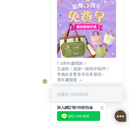
\\ 5周年慶開跑 //
五歲啦！謝謝一路陪伴我們♡
準備好多驚喜等你來發現～
周年慶開逛 →
回覆至 HOUSUXI
加入綁訂領100折扣金
連結 LINE 帳號