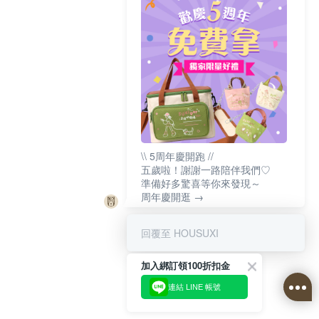
\\ 5周年慶開跑 //
五歲啦！謝謝一路陪伴我們♡
準備好多驚喜等你來發現～
周年慶開逛 →
回覆至 HOUSUXI
加入綁訂領100折扣金
連結 LINE 帳號