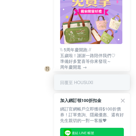
\\ 5周年慶開跑 //
五歲啦！謝謝一路陪伴我們♡
準備好多驚喜等你來發現～
周年慶開逛 →
回覆至 HOUSUXI
加入綁訂領100折扣金
綁訂官網帳戶立即獲得$100折價
券！訂單查詢、隱藏優惠、還有好
先生親切的一對一客服💖
連結 LINE 帳號