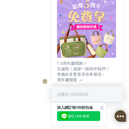
\\ 5周年慶開跑 //
五歲啦！謝謝一路陪伴我們♡
準備好多驚喜等你來發現～
周年慶開逛 →
回覆至 HOUSUXI
加入綁訂領100折扣金
連結 LINE 帳號