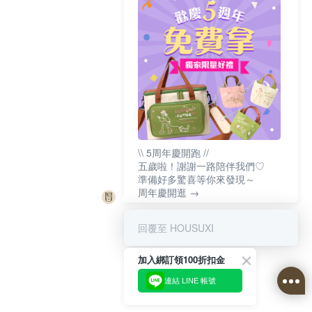
\\ 5周年慶開跑 //
五歲啦！謝謝一路陪伴我們♡
準備好多驚喜等你來發現～
周年慶開逛 →
回覆至 HOUSUXI
加入綁訂領100折扣金
連結 LINE 帳號