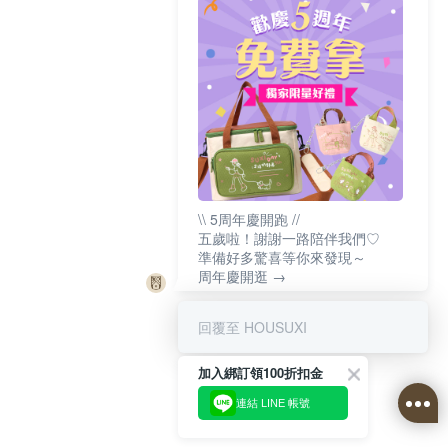
\\ 5周年慶開跑 //
五歲啦！謝謝一路陪伴我們♡
準備好多驚喜等你來發現～
周年慶開逛 →
回覆至 HOUSUXI
加入綁訂領100折扣金
連結 LINE 帳號