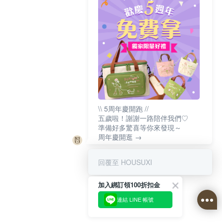
\\ 5周年慶開跑 //
五歲啦！謝謝一路陪伴我們♡
準備好多驚喜等你來發現～
周年慶開逛 →
回覆至 HOUSUXI
加入綁訂領100折扣金
連結 LINE 帳號