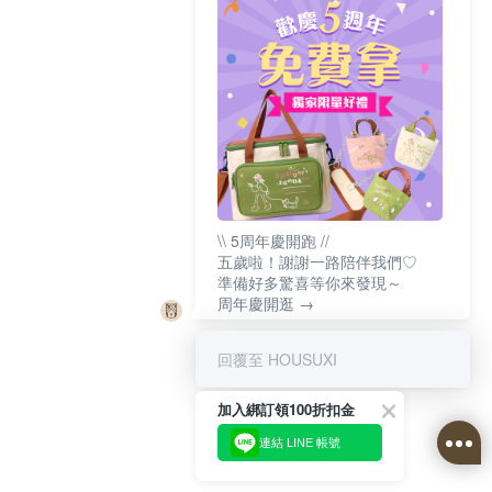
\\ 5周年慶開跑 //
五歲啦！謝謝一路陪伴我們♡
準備好多驚喜等你來發現～
周年慶開逛 →
回覆至 HOUSUXI
加入綁訂領100折扣金
連結 LINE 帳號