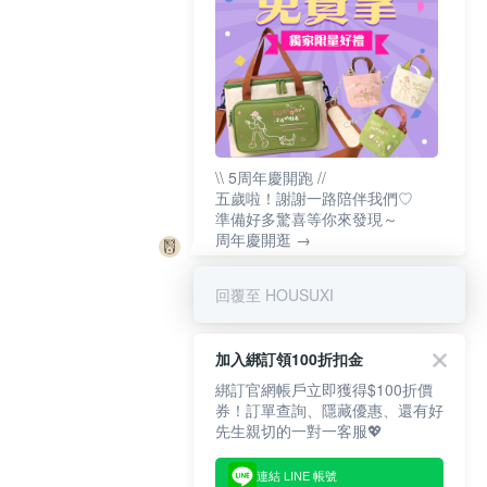
\\ 5周年慶開跑 //
五歲啦！謝謝一路陪伴我們♡
準備好多驚喜等你來發現～
周年慶開逛 →
回覆至 HOUSUXI
加入綁訂領100折扣金
綁訂官網帳戶立即獲得$100折價
券！訂單查詢、隱藏優惠、還有好
先生親切的一對一客服💖
連結 LINE 帳號